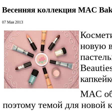
Весенняя коллекция MAC Baki
07 Мая 2013
Космет
новую 
пастел
Beautie
капкейк
MAC об
поэтому темой для новой 