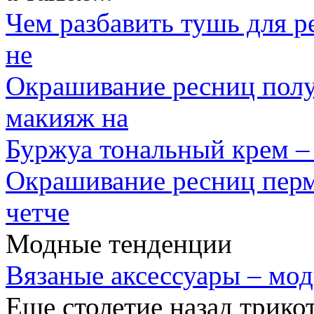
Чем разбавить тушь для р
не
Окрашивание ресниц пол
макияж на
Буржуа тональный крем –
Окрашивание ресниц перм
четче
Модные тенденции
Вязаные аксессуары – мо
Еще столетие назад трико