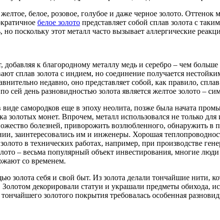
елтое, белое, розовое, голубое и даже черное золото. Оттенок м
тократичное
белое золото
представляет собой сплав золота с таки
 но поскольку этот металл часто вызывает аллергические реакци
, добавляя к благородному металлу медь и серебро – чем больше
ют сплав золота с индием, но соединение получается нестойким
нительно недавно, оно представляет собой, как правило, сплав
по сей день разновидностью золота является желтое золото – си
 виде самородков еще в эпоху неолита, позже была начата пром
нка золотых монет. Впрочем, металл использовался не только дл
ножество болезней, приворожить возлюбленного, обнаружить в п
нии, заинтересовались им и инженеры. Хорошая теплопроводнос
золото в технических работах, например, при производстве ге
лото – весьма популярный объект инвестирования, многие люди
ожают со временем.
ю золота себя и свой быт. Из золота делали тончайшие нити, к
 Золотом декорировали статуи и украшали предметы обихода, ис
 тончайшего золотого покрытия требовалась особенная разновидн