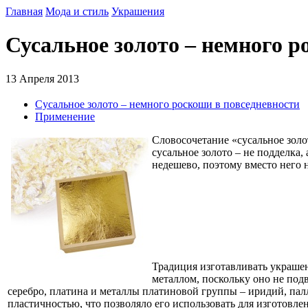
Главная
Мода и стиль
Украшения
Сусальное золото – немного р
13 Апреля 2013
Сусальное золото – немного роскоши в повседневности
Применение
Словосочетание «сусальное золо
сусальное золото – не подделка
недешево, поэтому вместо него 
Традиция изготавливать украше
металлом, поскольку оно не под
серебро, платина и металлы платиновой группы – иридий, палл
пластичностью, что позволяло его использовать для изготовле