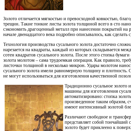
Золото отличается мягкостью и превосходной ковкостью, благ
трещин. Такие тонкие листы золота толщиной всего в сто нан
сэкономить драгоценный металл при нанесении покрытий на р
начале двенадцатого века подробно описывалось, как сделать с
Технология производства сусального золота достаточно сложна
нарезается на квадраты, каждый из которых складывается межд
сотен квадратов сусального золота. После этого стопка бумаг
золота молотом – сама трудоемкая операция. Как правило, треб
листочки толщиной в несколько микрон. Удары молотом нанося
сусального золота имели равномерную толщину и плотность. О
не могут использоваться для изготовления качественной позол
Традиционно сусальное золото и
машины для изготовления сусал
автоматизировано: стопка золот
произведенное таким образом, с
имеют интенсивный золотой бле
Различают свободное и трансфер
представляет собой тончайший с
золото будет приклеено к повер