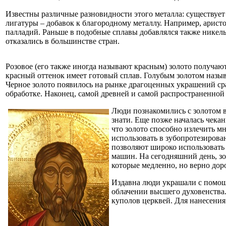
Известны различные разновидности этого металла: существует ж
лигатуры – добавок к благородному металлу. Например, арис
палладий. Раньше в подобные сплавы добавлялся также никель,
отказались в большинстве стран.
Розовое (его также иногда называют красным) золото получают
красный оттенок имеет готовый сплав. Голубым золотом называ
Черное золото появилось на рынке драгоценных украшений срав
обработке. Наконец, самой древней и самой распространенной 
Люди познакомились с золотом в
знати. Еще позже началась чека
что золото способно излечить м
использовать в зубопротезирова
позволяют широко использовать 
машин. На сегодняшний день, зо
которые медленно, но верно дор
Издавна люди украшали с помощь
облачении высшего духовенства.
куполов церквей. Для нанесения