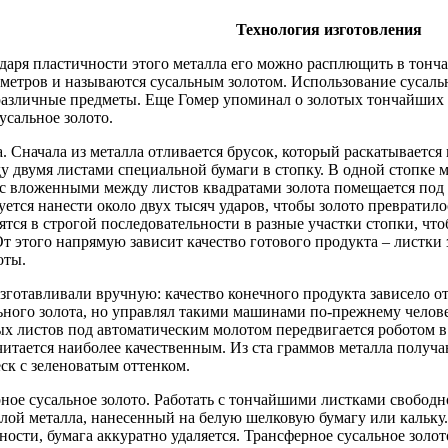
Технология изготовления
одаря пластичности этого металла его можно расплющить в тонч
ометров и называются сусальным золотом. Использование сусальн
азличные предметы. Еще Гомер упоминал о золотых тончайших ли
усальное золото.
. Сначала из металла отливается брусок, который раскатывается 
у двумя листами специальной бумаги в стопку. В одной стопке м
и с вложенными между листов квадратами золота помещается под
уется нанести около двух тысяч ударов, чтобы золото превратило
тся в строгой последовательности в разные участки стопки, чт
т этого напрямую зависит качество готового продукта – листк
оты.
зготавливали вручную: качество конечного продукта зависело о
ьного золота, но управлял такими машинами по-прежнему челове
ых листов под автоматическим молотом передвигается роботом в
читается наиболее качественным. Из ста граммов металла получа
ск с зеленоватым оттенком.
ное сусальное золото. Работать с тончайшими листками свободно
лой металла, нанесенный на белую шелковую бумагу или кальку. 
хности, бумага аккуратно удаляется. Трансферное сусальное зол