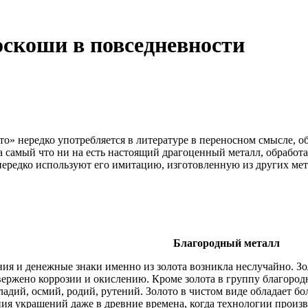
оскоши в повседневности
то» нередко употребляется в литературе в переносном смысле, о
, а самый что ни на есть настоящий драгоценный металл, обрабо
нередко используют его имитацию, изготовленную из других мет
Благородный металл
ния и денежные знаки именно из золота возникла неслучайно. З
вержено коррозии и окислению. Кроме золота в группу благород
адий, осмий, родий, рутений. Золото в чистом виде обладает б
ния украшений даже в древние времена, когда технологии произ