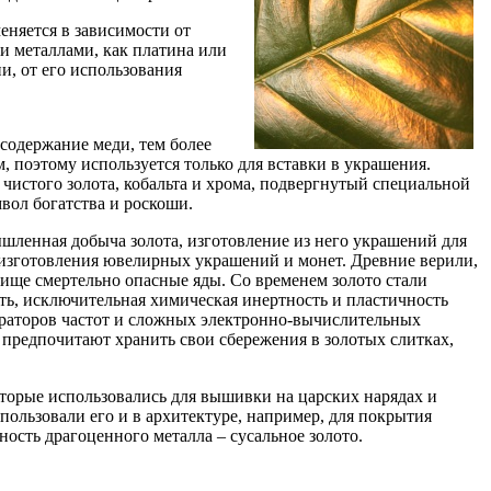
еняется в зависимости от
ми металлами, как платина или
и, от его использования
 содержание меди, тем более
, поэтому используется только для вставки в украшения.
 чистого золота, кобальта и хрома, подвергнутый специальной
мвол богатства и роскоши.
ышленная добыча золота, изготовление из него украшений для
я изготовления ювелирных украшений и монет. Древние верили,
ище смертельно опасные яды. Со временем золото стали
ть, исключительная химическая инертность и пластичность
нераторов частот и сложных электронно-вычислительных
 предпочитают хранить свои сбережения в золотых слитках,
оторые использовались для вышивки на царских нарядах и
пользовали его и в архитектуре, например, для покрытия
ость драгоценного металла – сусальное золото.