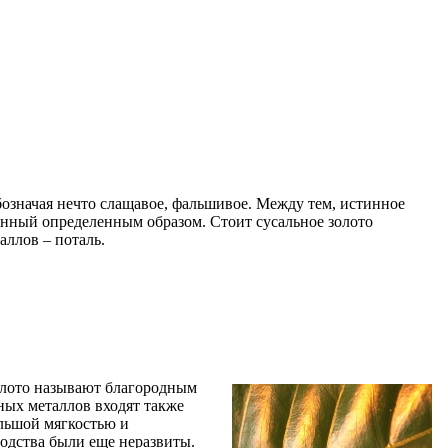
бозначая нечто слащавое, фальшивое. Между тем, истинное
танный определенным образом. Стоит сусальное золото
аллов – поталь.
олото называют благородным
ных металлов входят также
ольшой мягкостью и
водства были еще неразвиты.