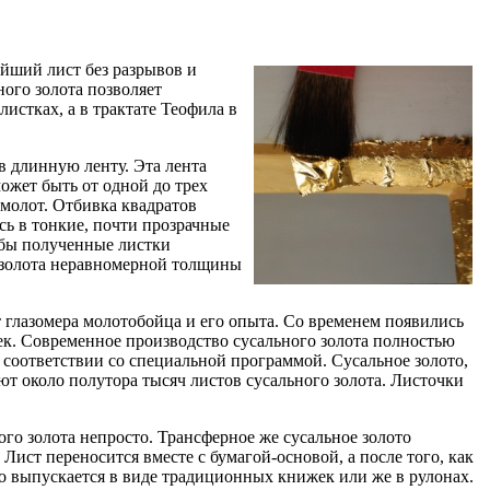
айший лист без разрывов и
ого золота позволяет
стках, а в трактате Теофила в
в длинную ленту. Эта лента
ожет быть от одной до трех
 молот. Отбивка квадратов
сь в тонкие, почти прозрачные
обы полученные листки
и золота неравномерной толщины
т глазомера молотобойца и его опыта. Со временем появились
к. Современное производство сусального золота полностью
 соответствии со специальной программой. Сусальное золото,
ют около полутора тысяч листов сусального золота. Листочки
го золота непросто. Трансферное же сусальное золото
Лист переносится вместе с бумагой-основой, а после того, как
ото выпускается в виде традиционных книжек или же в рулонах.