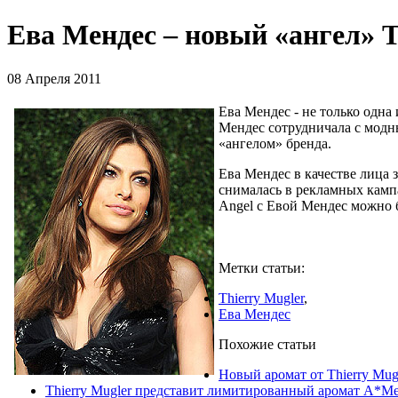
Ева Мендес – новый «ангел» T
08 Апреля 2011
Ева Мендес - не только одна
Мендес сотрудничала с модны
«ангелом» бренда.
Ева Мендес в качестве лица 
снималась в рекламных кампа
Angel с Евой Мендес можно б
Метки статьи:
Thierry Mugler
,
Ева Мендес
Похожие статьи
Новый аромат от Thierry Mugl
Thierry Mugler представит лимитированный аромат A*Me