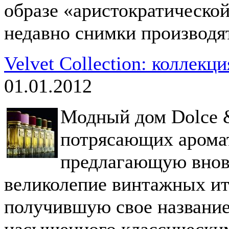
образе «аристократическо
недавно снимки производя
Velvet Collection: коллекц
01.01.2012
Модный дом Dolce 
потрясающих аромато
предлагающую внов
великолепие винтажных ит
получившую свое название
насыщенного классически