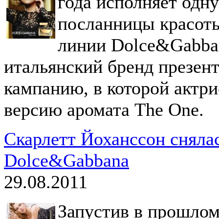
года исполняет одн
посланницы красот
линии Dolce&Gabban
итальянский бренд презен
кампанию, в которой актр
версию аромата The One.
Скарлетт Йоханссон сняла
Dolce&Gabbana
29.08.2011
Запустив в прошлом