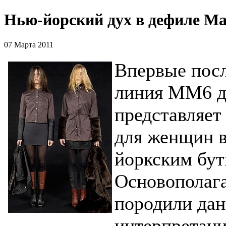
Нью-йорский дух в дефиле Mai
07 Марта 2011
Впервые посл
линия MM6 до
представляет
для женщин в
йоркским бут
Основополаг
породили дан
интерпретаци