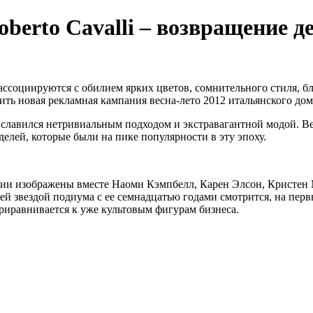
berto Cavalli – возвращение д
ссоциируются с обилием ярких цветов, сомнительного стиля, бле
ить новая рекламная кампания весна-лето 2012 итальянского дома 
 славился нетривиальным подходом и экстравагантной модой. Ве
делей, которые были на пике популярности в эту эпоху.
ии изображены вместе Наоми Кэмпбелл, Карен Элсон, Кристен М
ей звездой подиума с ее семнадцатью годами смотрится, на перв
риравнивается к уже культовым фигурам бизнеса.