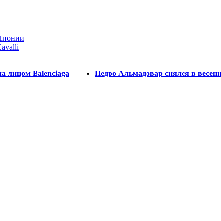
 Японии
avalli
а лицом Balenciaga
Педро Альмадовар снялся в весенн