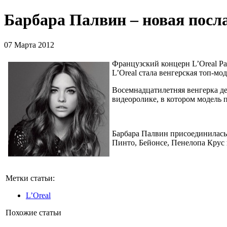
Барбара Палвин – новая посла
07 Марта 2012
Французский концерн L’Oreal P
L’Oreal стала венгерская топ-мо
Восемнадцатилетняя венгерка д
видеоролике, в котором модель 
Барбара Палвин присоединилась 
Пинто, Бейонсе, Пенелопа Крус
Метки статьи:
L’Oreal
Похожие статьи