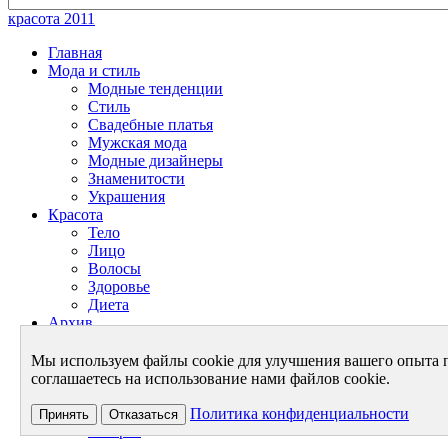
красота 2011
Главная
Мода и стиль
Модные тенденции
Стиль
Свадебные платья
Мужская мода
Модные дизайнеры
Знаменитости
Украшения
Красота
Тело
Лицо
Волосы
Здоровье
Диета
Архив
Энциклопедия красоты
Энциклопедия моды
Мы используем файлы cookie для улучшения вашего опыта 
Архив - Мода и Стиль
соглашаетесь на использование нами файлов cookie.
Архив - Красота
Архив - Новости
Политика конфиденциальности
Принять
Отказаться
Галерея