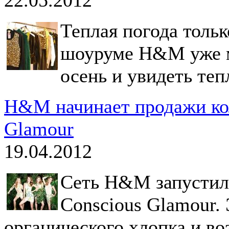
Теплая погода тольк
шоуруме H&M уже м
осень и увидеть теп
H&M начинает продажи кол
Glamour
19.04.2012
Сеть H&M запустила
Conscious Glamour. 
органического хлопка и в