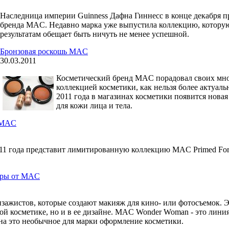
Наследница империи Guinness Дафна Гиннесс в конце декабря 
бренда MAC. Недавно марка уже выпустила коллекцию, которую
результатам обещает быть ничуть не менее успешной.
Бронзовая роскошь MAC
30.03.2011
Косметический бренд MAC порадовал своих мн
коллекцией косметики, как нельзя более актуаль
2011 года в магазинах косметики появится нова
для кожи лица и тела.
т MAC
11 года представит лимитированную коллекцию MAC Primed For P
удры от MAC
зажистов, которые создают макияж для кино- или фотосъемок. 
ной косметике, но и в ее дизайне. MAC Wonder Woman - это лини
на это необычное для марки оформление косметики.