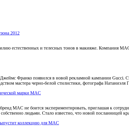
езона 2012
обилию естественных и телесных тонов в макияже. Компания MA
 Джеймс Франко появился в новой рекламной кампании Gucci. 
одством мастера черно-белой стилистики, фотографа Натаниэля Г
етической марки MAC
бренд MAC не боится экспериментировать, приглашая к сотрудн
я собственно людьми. Стало известно, что новой посланницей к
выпустит коллекцию для MAC