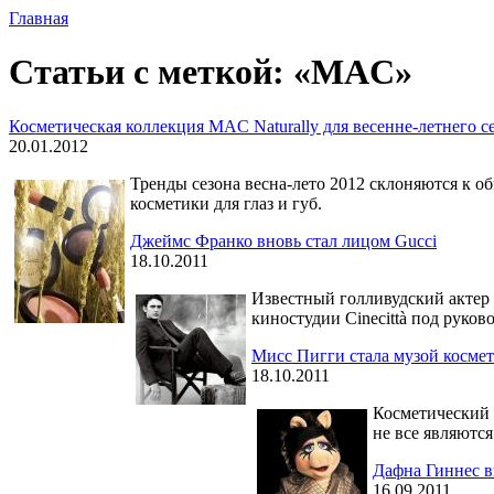
Главная
Статьи с меткой: «MAC»
Косметическая коллекция MAC Naturally для весенне-летнего с
20.01.2012
Тренды сезона весна-лето 2012 склоняются к 
косметики для глаз и губ.
Джеймс Франко вновь стал лицом Gucci
18.10.2011
Известный голливудский актер
киностудии Cinecittà под руков
Мисс Пигги стала музой косм
18.10.2011
Косметический 
не все являютс
Дафна Гиннес 
16.09.2011