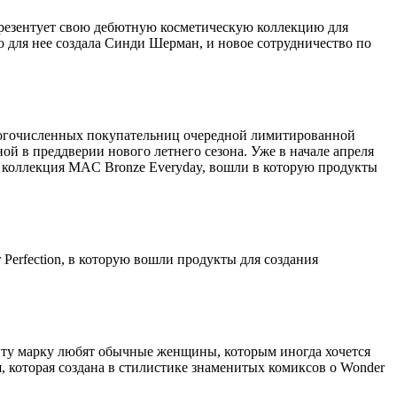
презентует свою дебютную косметическую коллекцию для
 для нее создала Синди Шерман, и новое сотрудничество по
огочисленных покупательниц очередной лимитированной
ной в преддверии нового летнего сезона. Уже в начале апреля
я коллекция MAC Bronze Everyday, вошли в которую продукты
erfection, в которую вошли продукты для создания
Эту марку любят обычные женщины, которым иногда хочется
я, которая создана в стилистике знаменитых комиксов о Wonder