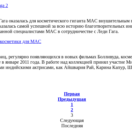
ga 2
Гага оказалась для косметического гиганта MAC внушительным 
 оказалась самой успешной за всю историю благотворительных и
данной специалистами MAC в сотрудничестве с Леди Гага.
 косметики для MAС
иц, регулярно появляющихся в новых фильмах Болливуда, косм
е в январе 2011 года. В работе над коллекцией принял участие 
ми индийскими актрисами, как Айшвария Рай, Карина Капур, 
Первая
Предыдущая
1
2
3
Следующая
Последняя