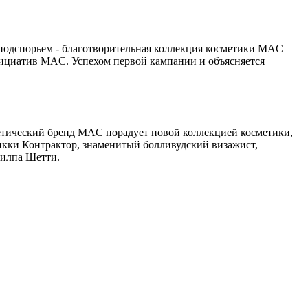
подспорьем - благотворительная коллекция косметики MAC
нициатив MAC. Успехом первой кампании и объясняется
етический бренд MAC порадует новой коллекцией косметики,
Микки Контрактор, знаменитый болливудский визажист,
Шилпа Шетти.