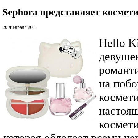
Sephora представляет космети
20 Февраля 2011
Hello K
девуше
романт
на побо
космети
настоящ
космети
которая обладает всеми ч