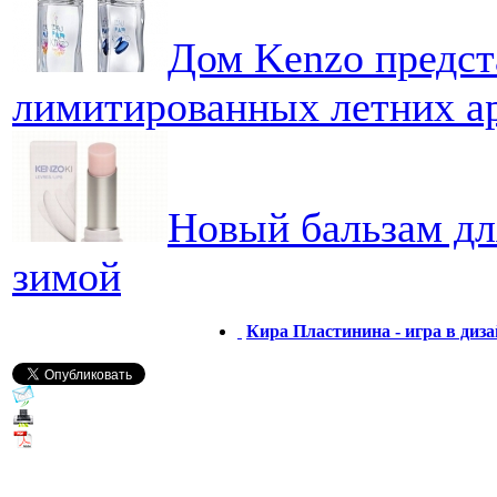
Дом Kenzo предст
лимитированных летних а
Новый бальзам для
зимой
Кира Пластинина - игра в диз