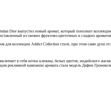
tian Dior выпустил новый аромат, который пополнит коллекцию Add
ставленный из свежих фруктово-цветочных и сладких ароматов
м для коллекции Addict Collection стиле, при этом сами духи 
ce включает в себя нотки клюквы, белых цветов, индийского жас
ицом рекламной кампании аромата стала модель Дафни Гроневель