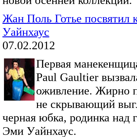
Жан Поль Готье посвятил 
Уайнхаус
07.02.2012
Первая манекенщица
Paul Gaultier вызва
оживление. Жирно п
не скрывающий выг
черная юбка, родинка над 
Эми Уайнхаус.