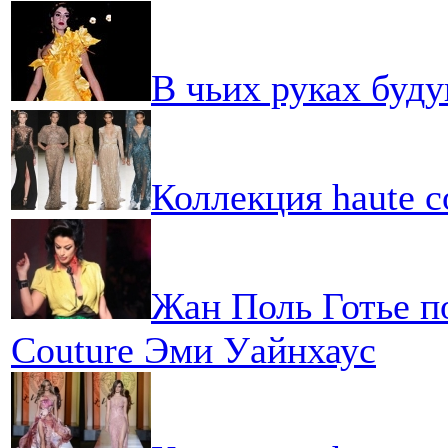
В чьих руках буд
Коллекция haute co
Жан Поль Готье п
Couture Эми Уайнхаус