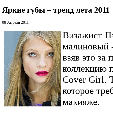
Яркие губы – тренд лета 2011
08 Апреля 2011
Визажист Пэ
малиновый -
взяв это за
коллекцию п
Cover Girl. 
которое тре
макияже.