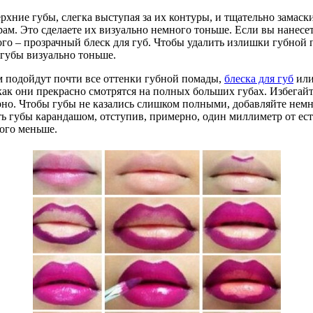
ерхние губы, слегка выступая за их контуры, и тщательно замас
м. Это сделаете их визуально немного тоньше. Если вы нанесет
того – прозрачный блеск для губ. Чтобы удалить излишки губно
 губы визуально тоньше.
м подойдут почти все оттенки губной помады,
блеска для губ
или
ак они прекрасно смотрятся на полных больших губах. Избегайт
гарно. Чтобы губы не казались слишком полными, добавляйте нем
ь губы карандашом, отступив, примерно, один миллиметр от ес
ного меньше.