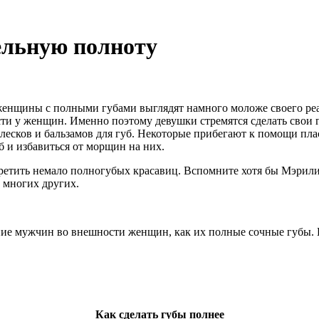
ельную полноту
женщины с полными губами выглядят намного моложе своего реа
ти у женщин. Именно поэтому девушки стремятся сделать свои
есков и бальзамов для губ. Некоторые прибегают к помощи пла
б и избавиться от морщин на них.
ретить немало полногубых красавиц. Вспомните хотя бы Мэрил
 многих других.
ние мужчин во внешности женщин, как их полные сочные губы.
Как сделать губы полнее