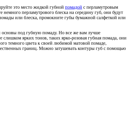
кируйте это место жидкой губной
помадой
с перламутровым
е немного перламутрового блеска на середину губ, они будут
й помады или блеска, промокните губы бумажной салфеткой или
 основы под губную помаду. Но все же вам лучше
е слишком ярких тонов, таких ярко-розовая губная помада, они
ного темного цвета к своей любимой матовой помаде,
тественных границ. Можно затушевать контуры губ с помощью