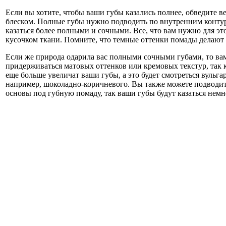
Если вы хотите, чтобы ваши губы казались полнее, обведите в
блеском. Полные губы нужно подводить по внутренним контура
казаться более полными и сочными. Все, что вам нужно для э
кусочком ткани. Помните, что темные оттенки помады делают
Если же природа одарила вас полными сочными губами, то ва
придерживаться матовых оттенков или кремовых текстур, так к
еще больше увеличат ваши губы, а это будет смотреться вуль
например, шоколадно-коричневого. Вы также можете подводит
основы под губную помаду, так ваши губы будут казаться нем