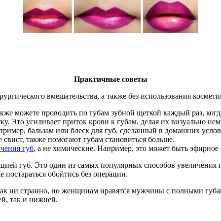
Практичные советы
рургического вмешательства, а также без использования космет
акже можете проводить по губам зубной щеткой каждый раз, когд
ку. Это усиливает приток крови к губам, делая их визуально не
пример, бальзам или блеск для губ, сделанный в домашних услов
е свист, также помогают губам становиться больше.
чения губ
, а не химические. Например, это может быть эфирное 
цией губ. Это один из самых популярных способов увеличения г
 постараться обойтись без операции.
Как ни странно, но женщинам нравятся мужчины с полными губ
й, так и нижней.