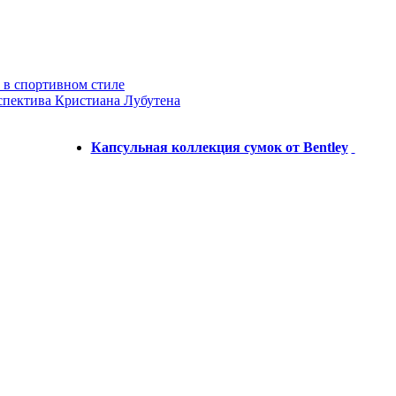
 в спортивном стиле
спектива Кристиана Лубутена
Капсульная коллекция сумок от Bentley