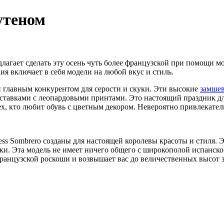
утеном
лагает сделать эту осень чуть более французской при помощи 
ия включает в себя модели на любой вкус и стиль.
 главным конкурентом для серости и скуки. Эти высокие
замшев
ставками с леопардовыми принтами. Это настоящий праздник дл
тех, кто любит обувь с цветным декором. Невероятно привлекате
ss Sombrero созданы для настоящей королевы красоты и стиля. Э
. Эта модель не имеет ничего общего с широкополой испанско-
ранцузской роскоши и возвышает вас до величественных высот з