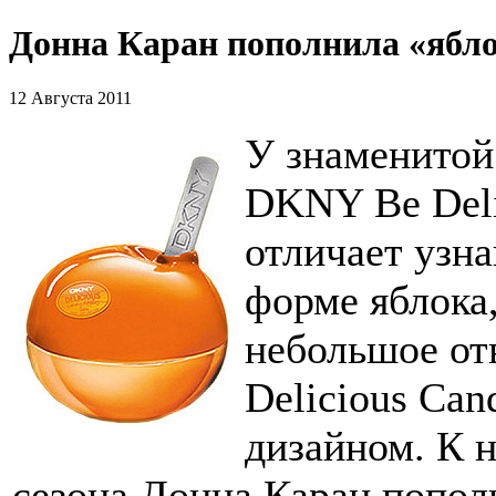
Донна Каран пополнила «ябл
12 Августа 2011
У знаменитой
DKNY Be Deli
отличает узн
форме яблока,
небольшое от
Delicious Can
дизайном. К 
сезона Донна Каран попо