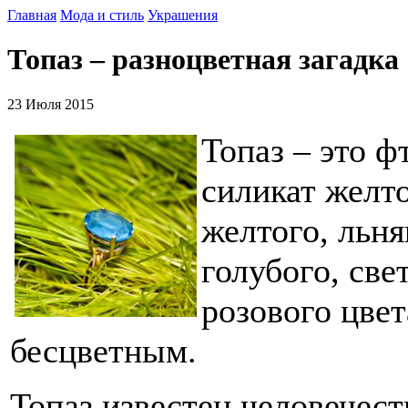
Главная
Мода и стиль
Украшения
Топаз – разноцветная загадка
23 Июля 2015
Топаз – это 
силикат желто
желтого, льня
голубого, све
розового цвет
бесцветным.
Топаз известен человечест