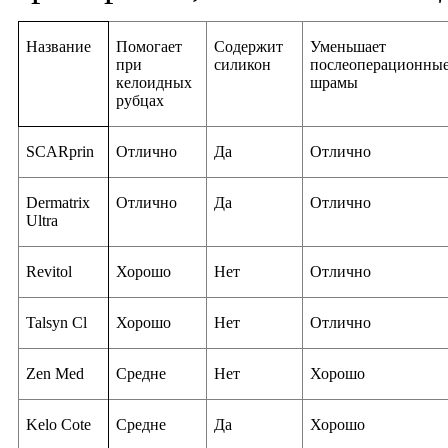
Название
Помогает
Содержит
Уменьшает
при
силикон
послеоперационны
келоидных
шрамы
рубцах
SCARprin
Отлично
Да
Отлично
Dermatrix
Отлично
Да
Отлично
Ultra
Revitol
Хорошо
Нет
Отлично
Talsyn Cl
Хорошо
Нет
Отлично
Zen Med
Средне
Нет
Хорошо
Kelo Cote
Средне
Да
Хорошо