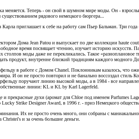
 меняется. Теперь - он свой в шумном мире моды. Он - взрослый,
м существованием рядового немецкого бюргера...
Карла приглашает к себе на работу сам Пьер Бальман. Три года 
тором Дома Jean Patou и выпускает по две коллекции haute cout
вободное время посвящает чтению, изучает историю искусств. Пар
зных столпов моды даже не перекликались. Такое «разноплановое т
дать продукт, внутренне близкий традициям каждого модного До
ельду в работе с Домом Chanel. Поклонникам казалось, что ож
ира. И он не просто повторил и не банально воссоздал стиль К
ерфельду поручают линию высокой моды, а в 1984 - все направле
собственные линии: KL и KL by Karl Lagerfeld.
ще и прекрасные духи (аромат для Chloe под именем Parfumes Lag
Lucky Strike Designer Award, в 1996 г. - приз Немецкого общест
минания. Их не просто очень много, они собраны с маниакальн
 Christei's и за очень большие деньги.