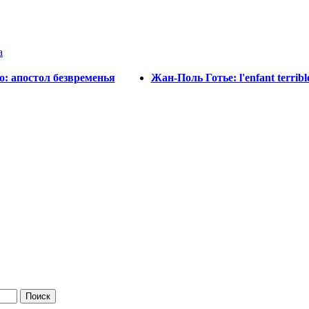
a
o: апостол безвременья
Жан-Поль Готье: l'enfant terri