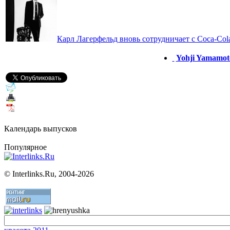
Карл Лагерфельд вновь сотрудничает с Coca-Col
Yohji Yamamot
Календарь выпусков
Популярное
©
Interlinks.Ru, 2004-2026