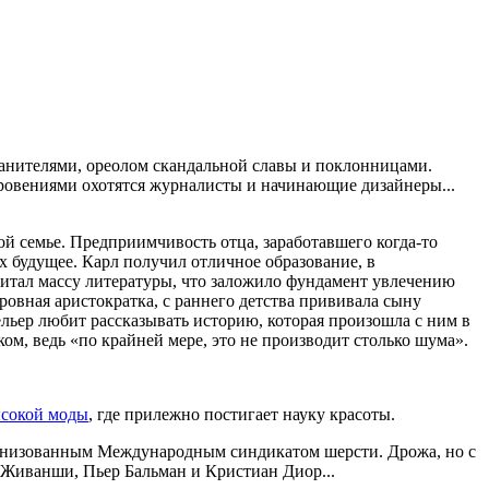
анителями, ореолом скандальной славы и поклонницами.
кровениями охотятся журналисты и начинающие дизайнеры...
ой семье. Предприимчивость отца, заработавшего когда-то
х будущее. Карл получил отличное образование, в
читал массу литературы, что заложило фундамент увлечению
ровная аристократка, с раннего детства прививала сыну
льер любит рассказывать историю, которая произошла с ним в
ом, ведь «по крайней мере, это не производит столько шума».
сокой моды
, где прилежно постигает науку красоты.
ганизованным Международным синдикатом шерсти. Дрожа, но с
р Живанши, Пьер Бальман и Кристиан Диор...