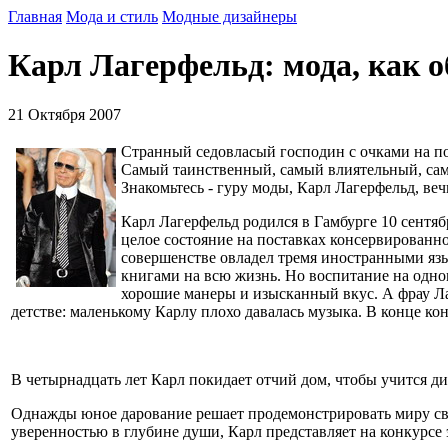
Главная
Мода и стиль
Модные дизайнеры
Карл Лагерфельд: мода, как о
21 Октября 2007
Странный седовласый господин с очками на п
Самый таинственный, самый влиятельный, самы
Знакомьтесь - гуру моды, Карл Лагерфельд, ве
Карл Лагерфельд родился в Гамбурге 10 сентяб
целое состояние на поставках консервированно
совершенстве овладел тремя иностранными язы
книгами на всю жизнь. Но воспитание на одном
хорошие манеры и изысканный вкус. А фрау Ла
детстве: маленькому Карлу плохо давалась музыка. В конце ко
В четырнадцать лет Карл покидает отчий дом, чтобы учится д
Однажды юное дарование решает продемонстрировать миру св
уверенностью в глубине души, Карл представляет на конкурсе