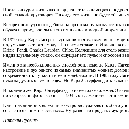
После конкурса жизнь шестнадцатилетнего немецкого подростка
свой сладкий круговорот. Никогда его жизнь не будет обычны
Вскоре после удачного дебюта на престижном конкурсе эскизов 
обучаясь премудростям и тонким нюансам модной индустрии.
В 1959 году Карл Лагерфельд становится художественным дирек
подумывает оставить моду... На время уезжает в Италию, все с
Krizia, Fendi, Charles Laurdan, Chloe. Коллекции для столь ра
индивидуальному стилю, он ощущает его пульс и способен вы
Именно эта необыкновенная способность помогла Карлу Лагерф
настроение и дух одного из самых знаменитых модных Домов м
современности, чуткости и непоколебимости. В 1983 году Лаг
некогда думать о чем-то еще... Но Карл Лагерфельд открывает 
И, конечно же, Карл Лагерфельд - это не только одежда. Это е
по экспрессии фотографии - в 1993 г. он даже получает премию 
Книги из личной коллекции маэстро заслуживают особого упо
согласится с ними расстаться... Ну, разве что продать с аукциона
Наталия Руденко