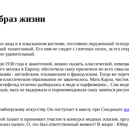
браз жизни
ол-лица и в изысканном костюме, постоянно окруженный телохр
й талантливый. Его имя не сходит с газетных полос, за его от
чно удивительный.
ря 1938 года в зажиточной, можно сказать, классической, немецк
го молока в Европу, обеспечила сыну приличное во всех смысла
ками - английским, итальянским и французским. Тогда же пере
 классическом образовании не закончилось. Мать Карла, чисток
герфельд отлично разбиралась в моде и парфюмерии... Сам моде
нцов, мать не выдержала и порекомендовала сыну заняться рисунк
изайнерскому искусству. Он поступает в школу при Синдикате
вы
ой талант и принимает участие в конкурсе модных эскизов, ор
 эскиз пальто. О, это был ответственный момент! В жюри - Юбе