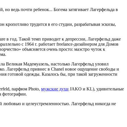
 но ведь почти ребенок... Богема затягивает Лагерфельда в
он кропотливо трудится в его студии, разрабатывая эскизы,
ure в год. Такой темп приводит к депрессии, Лагерфельд даже
аллельно с 1964 г. работает freelance-дизайнером для Домов
ворчество» объясняется очень просто: маэстро чуток к
ма.
ила Великая Мадемуазель, настолько Лагерфельд уловил
око. Лагерфельд привнес в Chanel новое ощущение свободы и
ния готовой одежды. Казалось бы, при такой загруженности
erfeld, napфюм Photo,
мужские духи
JAKO и KL), удивительные
ва фотографии.
ой любовью и целеустремленностью. Лагерфельд никогда не