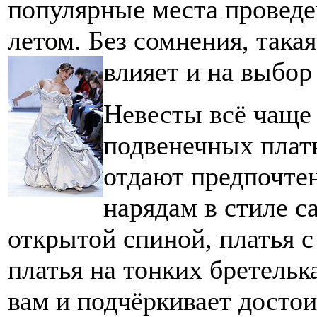
популярные места провед
летом. Без сомнения, така
влияет и
на выбор
Невесты всё чаще
подвенечных плать
отдают предпочте
нарядам в стиле ca
открытой спиной, платья 
платья на тонких бретельк
вам и подчёркивает досто