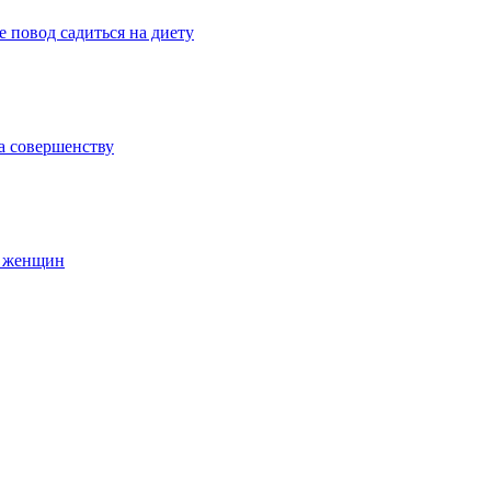
 повод садиться на диету
а совершенству
х женщин