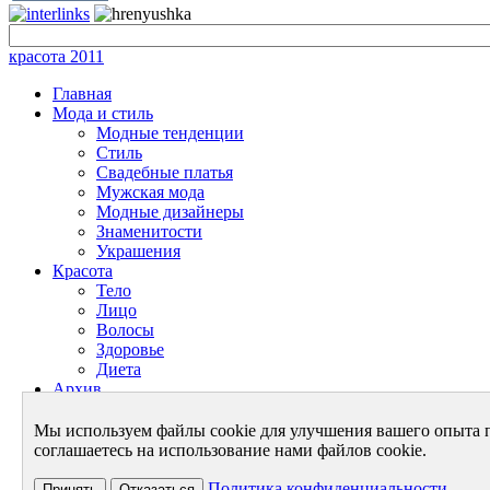
красота 2011
Главная
Мода и стиль
Модные тенденции
Стиль
Свадебные платья
Мужская мода
Модные дизайнеры
Знаменитости
Украшения
Красота
Тело
Лицо
Волосы
Здоровье
Диета
Архив
Энциклопедия красоты
Энциклопедия моды
Мы используем файлы cookie для улучшения вашего опыта 
Архив - Мода и Стиль
соглашаетесь на использование нами файлов cookie.
Архив - Красота
Архив - Новости
Политика конфиденциальности
Принять
Отказаться