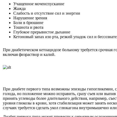
Учащенное мочеиспускание
Жажда
Слабость и отсутствие сил и энергии
Нарушение зрения
Боли в брюшине
Тошнота и рвота
Глубокое прерывистое дыхание
Кетоновый запах изо рта, резкий упадок сил и бессознат
При диабетическом кетоацидозе больному требуется срочная г
включая физраствор и калий.
При диабете первого типа возможны эпизоды гипогликемии, сл
голода, но положение можно исправить, сразу съев или выпив
принять углеводы более длительного действия, например, съес
уровня глюкозы в крови, хотя стабилизация может занять неск
случаях требуется сделать укол глюкагона внутримышечно или
Диабет первого типа может привести к серьезным осложнениям