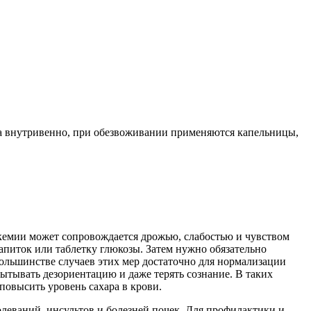
ина внутривенно, при обезвоживании применяются капельницы,
икемии может сопровождается дрожью, слабостью и чувством
апиток или таблетку глюкозы. Затем нужно обязательно
большинстве случаев этих мер достаточно для нормализации
пытывать дезориентацию и даже терять сознание. В таких
повысить уровень сахара в крови.
леваний, инсультов и болезней почек. Для профилактики и