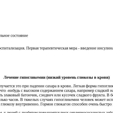
ельное состояние
оспитализация. Первая терапевтическая мера - введение инсул
Лечение гипогликемии (низкий уровень глюкозы в крови)
учается это при падении сахара в крови. Легкая форма гипогл
 что -нибудь с высоким содержанием сахара, например сладкий н
ть злаковый батончик, сэндвич или кусочек сладкого фрукта. В 
олько часов. В тяжелых случаях гипогликемии человек может ис
 глюкозу внутривенно. Гормон глюкагон способен очень быстро 
, у людей с диабетом повышается риск сердечнососудистых забо