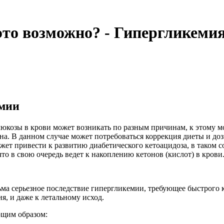
 это возможно? - Гипергликеми
емии
юкозы в крови может возникать по разным причинам, к этому мо
на. В данном случае может потребоваться коррекция диеты и до
жет привести к развитию диабетического кетоацидоза, в таком 
что в свою очередь ведет к накоплению кетонов (кислот) в крови
ьма серьезное последствие гипергликемии, требующее быстрого
я, и даже к летальному исход.
ющим образом: