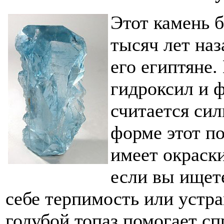
Этот камень 
тысяч лет на
его египтяне.
гидроксил и ф
считается си
форме этот п
имеет окраски
если вы ищете
себе терпимость или устра
голубой топаз помогает с