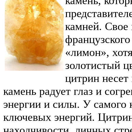
камень, котор
представител
камней. Свое 
французского 
«лимон», хот
золотистый цв
цитрин несет 
камень радует глаз и согр
энергии и силы. У самого 
ключевых энергий. Цитрин
находчивости, личных стр