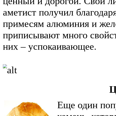
ценный и дорогой. Свой л
аметист получил благода
примесям алюминия и жел
приписывают много свойст
них – успокаивающее.
Ц
Еще один поп