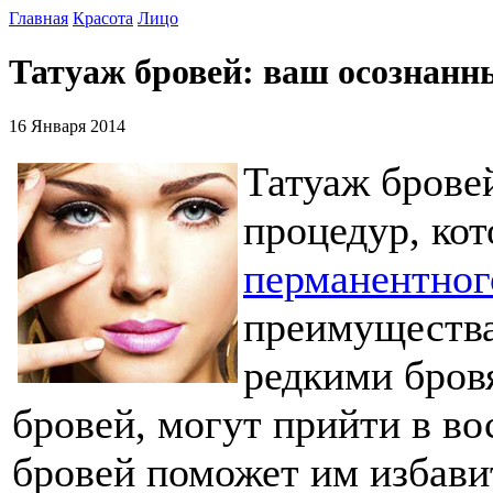
Главная
Красота
Лицо
Татуаж бровей: ваш осознан
16 Января 2014
Татуаж бровей
процедур, ко
перманентног
преимущества
редкими бров
бровей, могут прийти в вос
бровей поможет им избави