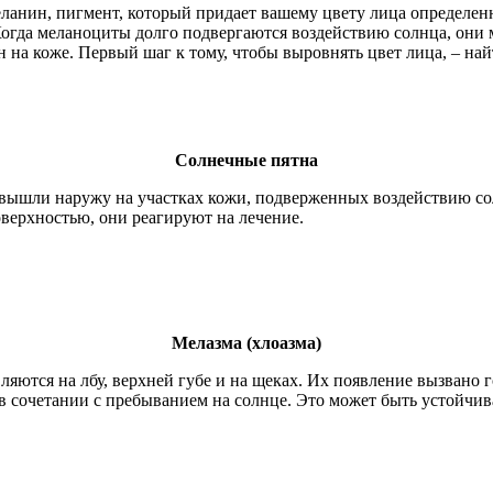
еланин, пигмент, который придает вашему цвету лица определен
огда меланоциты долго подвергаются воздействию солнца, они м
н на коже. Первый шаг к тому, чтобы выровнять цвет лица, – на
Солнечные пятна
вышли наружу на участках кожи, подверженных воздействию сол
оверхностью, они реагируют на лечение.
Мелазма (хлоазма)
ляются на лбу, верхней губе и на щеках. Их появление вызвано
 в сочетании с пребыванием на солнце. Это может быть устойчи