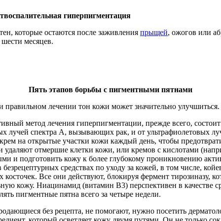
твоспалительная гиперпигментация
ятен, которые остаются после заживления
прыщей
, ожогов или а
о шести месяцев.
Пять этапов борьбы с пигментными пятнами
ри правильном лечении тон кожи может значительно улучшиться.
тивный метод лечения гиперпигментации, прежде всего, состои
ых лучей спектра А, вызывающих рак, и от ультрафиолетовых лу
крем на открытые участки кожи каждый день, чтобы предотврати
 удаляют отмершие клетки кожи, или кремов с кислотами (напр
ыми и подготовить кожу к более глубокому проникновению акти
езрецептурных средствах по уходу за кожей, в том числе, койева
 косточек. Все они действуют, блокируя фермент тирозиназу, к
ьную кожу. Ниацинамид (витамин В3) перспективен в качестве с
лять пигментные пятна всего за четыре недели.
продающиеся без рецепта, не помогают, нужно посетить дерматол
едиент, который осветляет кожу двумя путями. Он не только со