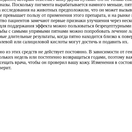
назы. Поскольку пигмента вырабатывается намного меньше, пят
да исследования на животных предположили, что он может вызыва
не превышает пользу от применения этого препарата, и на рынке
во пациентов замечают первые признаки улучшения через неско
о для поддержания эффекта можно пользоваться безрецептурными
рьбы с самыми упрямыми пятнами можно попробовать лечение лаз
ые длительные результаты, когда пятно находится близко к пов
колевой или салициловой кислоты могут достичь и подавить их.
но из этих средств не действует постоянно. В зависимости от ге
кольких недель или постепенно возвращаться годами, поэтому ва
посещать врача, чтобы он проверил вашу кожу. Изменения в со
верит.