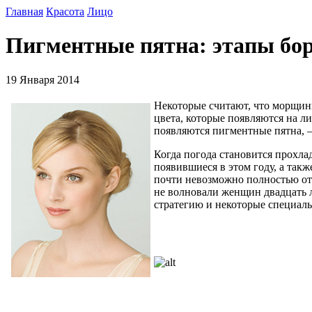
Главная
Красота
Лицо
Пигментные пятна: этапы бо
19 Января 2014
Некоторые считают, что морщины
цвета, которые появляются на л
появляются пигментные пятна, –
Когда погода становится прохлад
появившиеся в этом году, а так
почти невозможно полностью отг
не волновали женщин двадцать л
стратегию и некоторые специальн