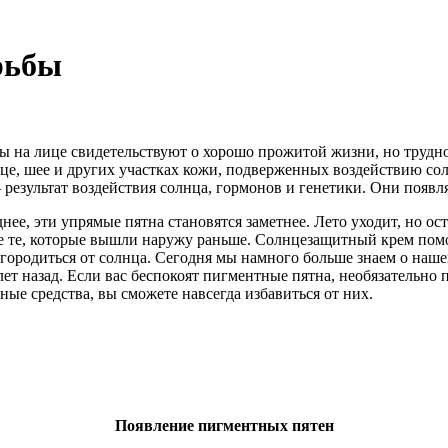
рьбы
 на лице свидетельствуют о хорошо прожитой жизни, но трудно 
ице, шее и других участках кожи, подверженных воздействию с
 результат воздействия солнца, гормонов и генетики. Они появ
нее, эти упрямые пятна становятся заметнее. Лето уходит, но ос
же те, которые вышли наружу раньше. Солнцезащитный крем помо
ородиться от солнца. Сегодня мы намного больше знаем о наше
ет назад. Если вас беспокоят пигментные пятна, необязательно
ые средства, вы сможете навсегда избавиться от них.
Появление пигментных пятен