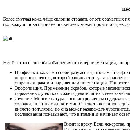
Пос
Более смуглая кожа чаще склонна страдать от этих заметных п
под кожу и, пока пятно не посветлеет, может пройти от трех д
Нет быстрого способа избавления от гиперпигментации, но п
Профилактика. Само собой разумеется, что самый эффек
широкого спектра, который защищает от ультрафиолетов
старением, раком и нарушением пигментации. Наносите 
Эксфолиация. Применение скрабов, которые механически
пораженных участках может сделать пятна менее заметн
Лечение. Многие натуральные ингредиенты содержатся в б
солодки, ниацинамид, витамин С и экстракт виноградных
кислота популярна, но она может раздражать чувствител
исследования показывают, что витамин В начинает освет
Визит к врачу. Если лекарства, 
Гидроквинон – это сильный ингр