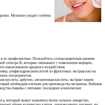
бразии. Меланин уходит глубоко
т в ее профилактике. Пользуйтесь солнцезащитным кремом
чей спектра В, которые связывают с появлением морщин,
ть накапливание вредного воздействия.
имер, альфагидроксикислотой из фруктовых экстрактов) на
вных ингредиентов.
я кислота, арбутин, азелаиновая кислота, экстракт корня
оторый необходим клеткам для производства меланина. Койевая
редства борьбы с пятнами: последние клинические
ога, который может назначить более сильное лекарство.
кращает общее количество клеток, производящих пигмент, но