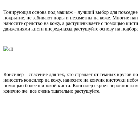
Тонирующая основа под макияж – лучший выбор для повседнев
покрытие, не забивают поры и незаметны на коже. Многие нан
наносите средство на кожу, а растушевываете с помощью кисти
движениями кисти вперед-назад растушуйте основу на подбород
Консилер – спасение для тех, кто страдает от темных кругов п
наносить консилер на кожу, нанесите на кончик кисточки неб
помощью более широкой кисти. Консилер скроет неровности кож
конечно же, все очень тщательно растушуйте.