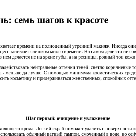
ь: семь шагов к красоте
 хватает времени на полноценный утренний макияж. Иногда они
оцесс занимает слишком много времени. На самом деле это не сов
 в нем делается не на яркие губы, а на ресницы, ровный тон кож
адействовать нейтральные оттенки теней: светло-коричневые то
 - меньше да лучше. С помощью минимума косметических средс
сить косметику и придерживаться женственных, спокойных отте
Шаг первый: очищение и увлажнение
няющего крема. Легкий скраб поможет удалить с поверхности к
спользовать обычный ватный тампон, смоченный в воде, но сейч