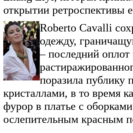
открытии ретроспективы е
R
oberto Cavalli с
одежду, граничащу
– последний оплот
растиражированног
поразила публику 
кристаллами, в то время к
фурор в платье с оборками 
ослепительным красным п