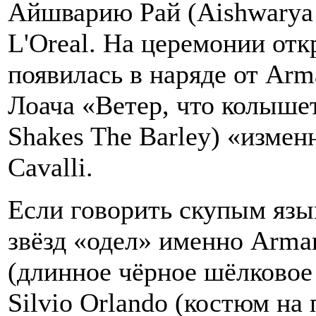
Айшварию Рай (Aishwarya 
L'Oreal. На церемонии от
появилась в наряде от Arm
Лоача «Ветер, что колыше
Shakes The Barley) «измен
Cavalli.
Если говорить скупым язык
звёзд «одел» именно Arman
(длинное чёрное шёлковое
Silvio Orlando (костюм н