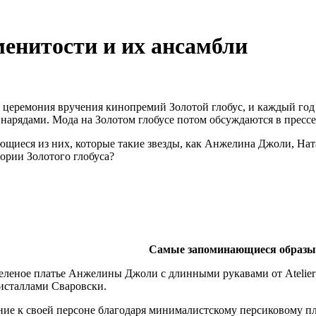
менитости и их ансамбли
я церемония вручения кинопремий Золотой глобус, и каждый го
арядами. Мода на Золотом глобусе потом обсуждаются в прессе
ющиеся из них, которые такие звезды, как Анжелина Джоли, На
ории Золотого глобуса?
Самые запоминающиеся образы
леное платье Анжелины Джоли с длинными рукавами от Atelier Ve
исталлами Сваровски.
е к своей персоне благодаря минималистскому персиковому плать