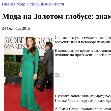
Главная
Мода и стиль
Знаменитости
Мода на Золотом глобусе: зна
24 Октября 2015
Состоялась уже семьдесят втора
роскошными и невообразимыми н
Каковы самые яркие и запомина
публике на протяжении всей ист
Публика запомнила изумрудно-зе
Платье было инкрустировано кр
А Эмма Стоун привлекла внимани