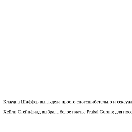
Клаудиа Шиффер выглядела просто сногсшибательно и сексуаль
Хейли Стейнфилд выбрала белое платье Prabal Gurung для посе