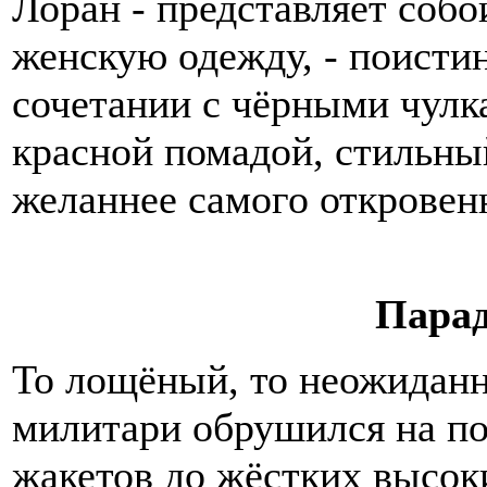
Лоран - представляет собо
женскую одежду, - поисти
сочетании с чёрными чул
красной помадой, стильны
желаннее самого откровенн
Пара
То лощёный, то неожиданн
милитари обрушился на по
жакетов до жёстких высок