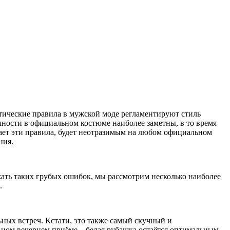
тические правила в мужской моде регламентируют стиль
шности в официальном костюме наиболее заметны, в то время
дает эти правила, будет неотразимым на любом официальном
ния.
ать таких грубых ошибок, мы рассмотрим несколько наиболее
.
ых встреч. Кстати, это также самый скучный и
ьном вечернем приёме – белая рубашка остаётся оптимальным