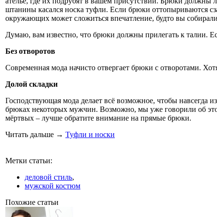
ателье, где их подрубят в вашем присутствии. Брюки должны л
штанины касался носка туфли. Если брюки оттопыриваются сза
окружающих может сложиться впечатление, будто вы собирали
Думаю, вам известно, что брюки должны прилегать к талии. Е
Без отворотов
Современная мода начисто отвергает брюки с отворотами. Хотя 
Долой складки
Господствующая мода делает всё возможное, чтобы навсегда из
брюках некоторых мужчин. Возможно, мы уже говорили об этом и
мёртвых – лучше обратите внимание на прямые брюки.
Читать дальше
→
Туфли и носки
Метки статьи:
деловой стиль
,
мужской костюм
Похожие статьи