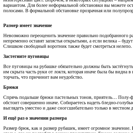
вариантом. Для более неформальной обстановки вы можете ос
полосами. В формальной обстановке прозрачная или полупрозр
Размер имеет значение
Невозможно переоценить значение правильно подобранного раз
непременно оставят запястья открытыми, а если велика – будут
Слишком свободный воротник также будет смотреться нелепо. 
Застегните пуговицы
Все пуговицы на рубашке обязательно должны быть застёгнуты
им скрыта часть руки от локтя, которая иначе была бы видна 
торчать, что причинит вам неудобство.
Брюки
Спрячь подальше брюки пастельных тонов, приятель… Полу-фо
обстоит сове
ршенно иначе. Собираетесь надеть бледно-голубы
выглядеть уместно и даже сногсшибательно только в местном 
И ещё раз о значении размера
Размер брюк, как и размер рубашек, имеет огромное значение