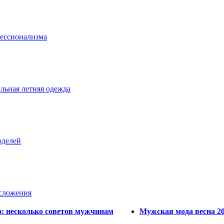
фессионализма
льная летняя одежда
оделей
осложения
о: несколько советов мужчинам
Мужская мода весна 20