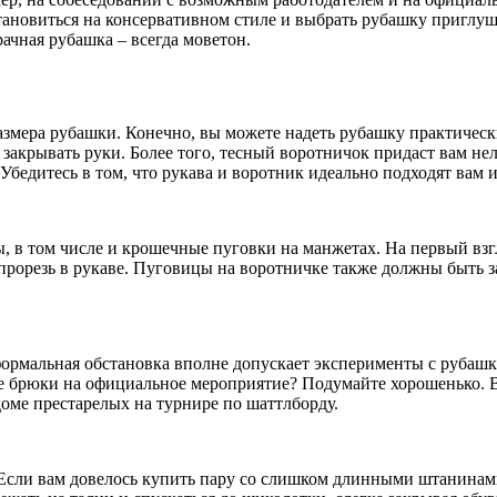
тановиться на консервативном стиле и выбрать рубашку приглу
ачная рубашка – всегда моветон.
мера рубашки. Конечно, вы можете надеть рубашку практически 
 закрывать руки. Более того, тесный воротничок придаст вам нел
Убедитесь в том, что рукава и воротник идеально подходят вам 
, в том числе и крошечные пуговки на манжетах. На первый вз
в прорезь в рукаве. Пуговицы на воротничке также должны быть
рмальная обстановка вполне допускает эксперименты с рубашк
е брюки на официальное мероприятие? Подумайте хорошенько. В
доме престарелых на турнире по шаттлборду.
. Если вам довелось купить пару со слишком длинными штанинам