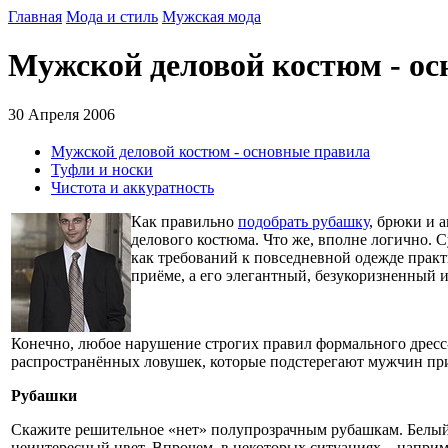
Главная
Мода и стиль
Мужская мода
Мужской деловой костюм - ос
30 Апреля 2006
Мужской деловой костюм - основные правила
Туфли и носки
Чистота и аккуратность
Как правильно
подобрать рубашку
, брюки и 
делового костюма. Что же, вполне логично. 
как требований к повседневной одежде практ
приёме, а его элегантный, безукоризненный 
Конечно, любое нарушение строгих правил формального дресс
распространённых ловушек, которые подстерегают мужчин пр
Рубашки
Скажите решительное «нет» полупрозрачным рубашкам. Белый
неинтересный цвет. Впрочем, в некоторых ситуациях – наприм