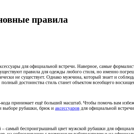
новные правила
аксессуары для официальной встречи. Наверное, самые формалис
Существуют правила для одежды любого стиля, но именно погре
ически не существует. Однако мужчина, который знает и соблю
и полный достоинства стиль станет объектом всеобщего восхище
-кода принимает ещё больший масштаб. Чтобы помочь вам избеж
и выборе рубашки, брюк и
аксессуаров
для официальной встречи
 – самый беспроигрышный цвет мужской рубашки для официальн
ер, на собеседовании с возможным работодателем и на официал