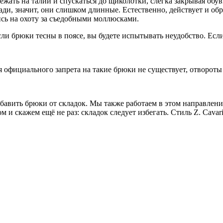
ежать на талии и спускаться до щиколотки, слегка закрывая обув
ди, значит, они слишком длинные. Естественно, действует и об
сь на охоту за съедобными моллюсками.
сли брюки тесны в поясе, вы будете испытывать неудобство. Ес
официального запрета на такие брюки не существует, отвороты с
бавить брюки от складок. Мы также работаем в этом направлении.
 скажем ещё не раз: складок следует избегать. Стиль Z. Cavaric