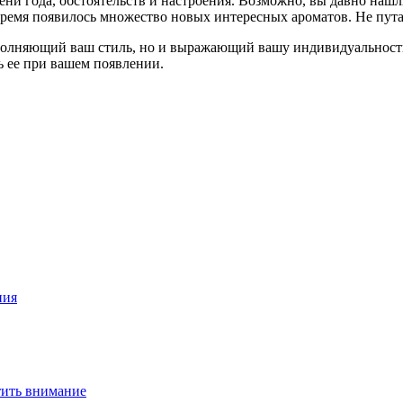
ни года, обстоятельств и настроения. Возможно, вы давно нашл
о время появилось множество новых интересных ароматов. Не пу
дополняющий ваш стиль, но и выражающий вашу индивидуальност
ь ее при вашем появлении.
ния
тить внимание