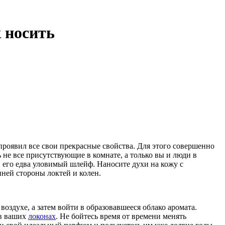
 носить
 проявил все свои прекрасные свойства. Для этого совершенно
ь не все присутствующие в комнате, а только вы и люди в
в его едва уловимый шлейф. Наносите духи на кожу с
нней стороны локтей и колен.
воздухе, а затем войти в образовавшееся облако аромата.
 в ваших
локонах
. Не бойтесь время от времени менять