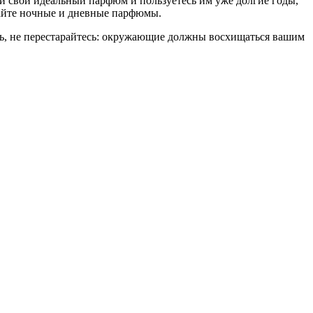
и свой идеальный парфюм и пользуетесь им уже долгие годы,
тайте ночные и дневные парфюмы.
ь, не перестарайтесь: окружающие должны восхищаться вашим