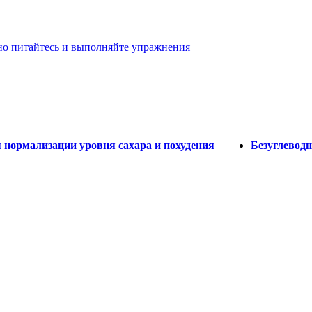
ьно питайтесь и выполняйте упражнения
 нормализации уровня сахара и похудения
Безуглевод