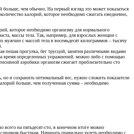
 больше, чем обычно. На первый взгляд это может показаться
ле количество калорий, которое необходимо сжигать ежедневно,
орий, которое необходимо организму для нормального
аста, массы тела. Так, например, для взрослых женщин с
лых мужчин с массой тела в восемьдесят килограммов – тысячу
.
ая пешая прогулка, бег трусцой, занятия различными видами
е за время определенных упражнений. можно либо с помощью
тенсивной аэробики организм сжигает приблизительно сто
ь, но и сохранить оптимальный вес, нужно сложить показатели
алорий больше, чем полученная сумма – необходимо
 всего на пятьдесят-сто, в конечном итоге можно
не слишком быстрым. Начинать правильно худеть необходимо с