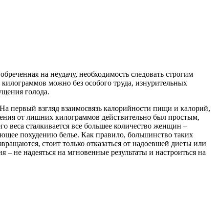
бреченная на неудачу, необходимость следовать строгим
х килограммов можно без особого труда, изнурительных
ущения голода.
 На первый взгляд взаимосвязь калорийности пищи и калорий,
ления от лишних килограммов действительно был простым,
го веса сталкивается все большее количество женщин –
ующее похудению белье. Как правило, большинство таких
вращаются, стоит только отказаться от надоевшей диеты или
 – не надеяться на мгновенные результаты и настроиться на