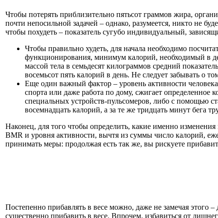
Чтобы потерять приблизительно пятьсот граммов жира, органи
почти непосильной задачей – однако, разумеется, никто не буд
чтобы похудеть – показатель сугубо индивидуальный, зависящ
Чтобы правильно худеть, для начала необходимо посчита
функционирования, минимум калорий, необходимый в день
массой тела в семьдесят килограммов средний показатель
восемьсот пять калорий в день. Не следует забывать о т
Еще один важный фактор – уровень активности человека:
спорта или даже работа по дому, сжигает определенное
специальных устройств-пульсомеров, либо с помощью ста
восемнадцать калорий, а за те же тридцать минут бега тр
Наконец, для того чтобы определить, какие именно изменения 
BMR и уровня активности, вычтя из суммы число калорий, еж
принимать меры: продолжая есть так же, вы рискуете прибавить
Постепенно прибавлять в весе можно, даже не замечая этого 
существенно прибавить в весе. Впрочем, избавиться от лишнег