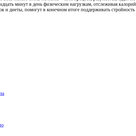
ридцать минут в день физическим нагрузкам, отслеживая калори
к и диеты, помогут в конечном итоге поддерживать стройность
ла
но