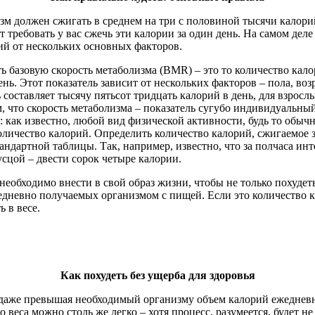
зм должен сжигать в среднем на три с половиной тысячи калорий
ет требовать у вас сжечь эти калории за один день. На самом де
ий от нескольких основных факторов.
ть базовую скорость метаболизма (BMR) – это то количество кал
. Этот показатель зависит от нескольких факторов – пола, возр
 составляет тысячу пятьсот тридцать калорий в день, для взрос
ом, что скорость метаболизма – показатель сугубо индивидуальный
 как известно, любой вид физической активности, будь то обычн
 количество калорий. Определить количество калорий, сжигаемо
ндартной таблицы. Так, например, известно, что за полчаса ин
усцой – двести сорок четыре калории.
необходимо внести в свой образ жизни, чтобы не только похудет
едневно получаемых организмом с пищей. Если это количество к
 в весе.
Как похудеть без ущерба для здоровья
– даже превышая необходимый организму объем калорий ежедневно
о веса можно столь же легко – хотя процесс, разумеется, будет 