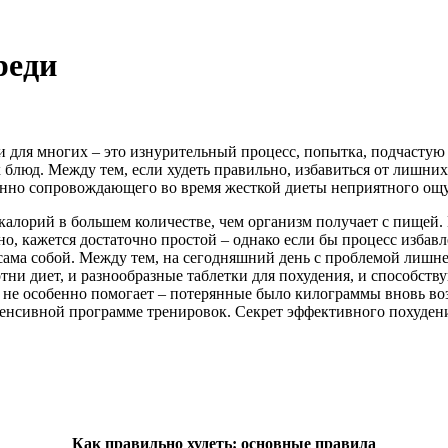
реди
для многих – это изнурительный процесс, попытка, подчастую о
 блюд. Между тем, если худеть правильно, избавиться от лишни
янно сопровождающего во время жесткой диеты неприятного ощ
 калорий в большем количестве, чем организм получает с пищей.
о, кажется достаточно простой – однако если бы процесс избав
сама собой. Между тем, на сегодняшний день с проблемой лишне
ни диет, и разнообразные таблетки для похудения, и способств
не особенно помогает – потерянные было килограммы вновь воз
енсивной программе тренировок. Секрет эффективного похудения
Как правильно худеть: основные правила