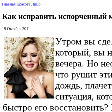
Главная
Красота
Лицо
Как исправить испорченный м
19 Октября 2011
Утром вы сде
который, вы н
вечера. Но не
что рушит эт
дождь, плачет
ситуация, кот
быстро его восстановить? 