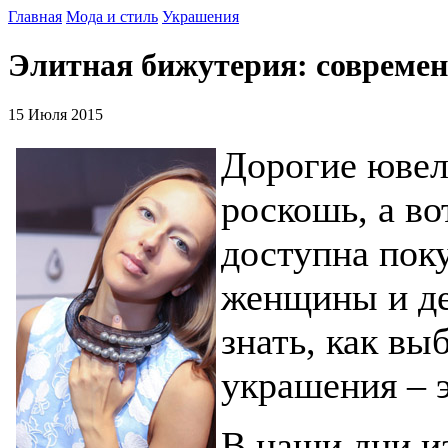
Главная
Мода и стиль
Украшения
Элитная бижутерия: совреме
15 Июля 2015
Дорогие ювел
роскошь, а во
доступна пок
женщины и де
знать, как вы
украшения – э
В наши дни и