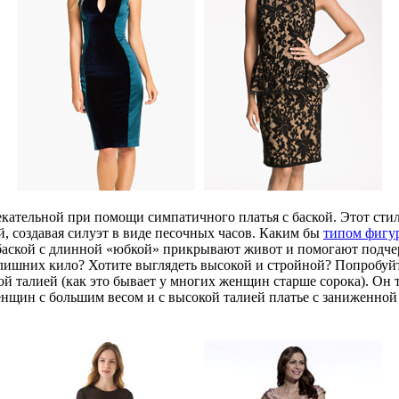
екательной при помощи симпатичного платья с баской. Этот стил
, создавая силуэт в виде песочных часов. Каким бы
типом фигу
 с баской с длинной «юбкой» прикрывают живот и помогают подч
лишних кило? Хотите выглядеть высокой и стройной? Попробуйте
кой талией (как это бывает у многих женщин старше сорока). О
нщин с большим весом и с высокой талией платье с заниженной 