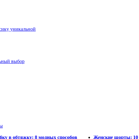
ссику уникальной
льный выбор
ры
бку в обтяжку: 8 модных способов
Женские шорты: 10 