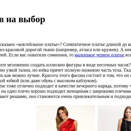
в на выбор
 сказано «коктейльное платье»? Симпатичное платье длиной до 
з красивой дорогой ткани (например, атласа или кружев). А нек
лей. Если вас охватили сомнения, то
маленькое черное платье
все
ите мгновенно создать иллюзию фигуры в виде песочных часов? 
ию узкой талии, но юбка прячет полную нижнюю часть тела. Тка
ть как можно лучше. Красота этого фасона состоит в том, что о
ой юбкой (или даже обувь с высоким каблуком).
тье тоже отлично подходит в качестве вечернего наряда, потому 
 на одно плечо хорошо подходит женщинам с широкими плечами,
ашают рюшами, оно становится очень привлекательным и подход