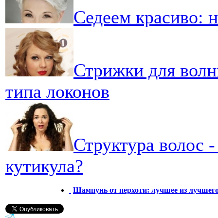
Седеем красиво: н
Стрижки для волн
типа локонов
Структура волос 
кутикула?
Шампунь от перхоти: лучшее из лучшег