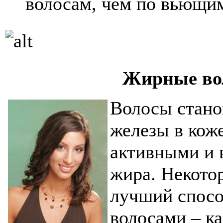
волосам, чем по вьющи
Жирные во
Волосы стано
железы в кож
активными и 
жира. Некото
лучший спосо
волосами – к