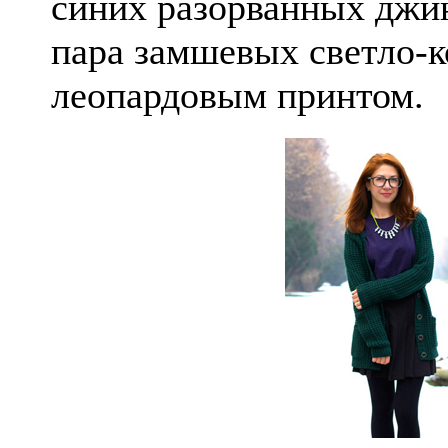
синих разорванных джин
пара замшевых светло-к
леопардовым принтом.