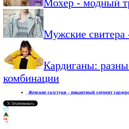
Мохер - модный т
Мужские свитера 
Кардиганы: разны
комбинации
Женские галстуки – пикантный элемент гардер