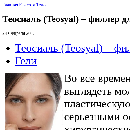
Главная
Красота
Тело
Теосиаль (Teosyal) – филлер 
24 Февраля 2013
Теосиаль (Teosyal) – фи
Гели
Во все време
выглядеть мо
пластическую
серьезными о
хирургически