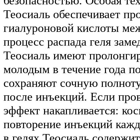
безопасностью. Особая те
Теосиаль обеспечивает пр
гиалуроновой кислоты меж
процесс распада геля заме
Теосиаль имеют пролонгир
молодым в течение года п
сохраняют сочную полноту
после инъекций. Если про
эффект накапливается: ко
повторение инъекций кажд
в гелях Теосиаль содержит