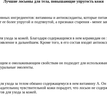
Лучшие лосьоны для тела, повышающие упругость кожи
тивных ингредиентов: витамины и антиоксиданты, которые пита
 ее более упругой и подтянутой, а признаки старения - менее з
ля ухода за кожей. Благодаря содержащимся в нем керамидам о
явление в дальнейшем. Кроме того, в его состав входят антиокс
яющим и омолаживающим свойствам он подходит для использовани
атуральные эмоленты.
для ухода за телом обязано содержащемуся в нем витамину А. О
бладательниц чувствительной кожи порадует, что лосьон не соде
ов для ухода за кожей.