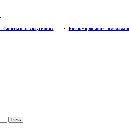
е
 избавиться от «паутинки»
Биоармирование - омолажи