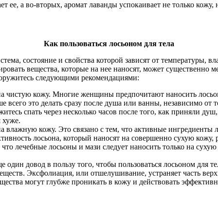
 ее, а во-вторых, аромат лаванды успокаивает не только кожу, н
Как пользоваться лосьоном для тела
истема, состояние и свойства которой зависят от температуры, 
ровать вещества, которые на нее наносят, может существенно ме
ооружитесь следующими рекомендациями:
на чистую кожу. Многие женщины предпочитают наносить лосьон 
е всего это делать сразу после душа или ванны, независимо от то
житесь спать через несколько часов после того, как приняли душ, 
 хуже.
на влажную кожу. Это связано с тем, что активные ингредиенты 
тивность лосьона, который наносят на совершенно сухую кожу, р
что лечебные лосьоны и мази следует наносить только на суху
 один довод в пользу того, чтобы пользоваться лосьоном для те
ществ. Эксфолиация, или отшелушивание, устраняет часть верхн
щества могут глубже проникать в кожу и действовать эффективн