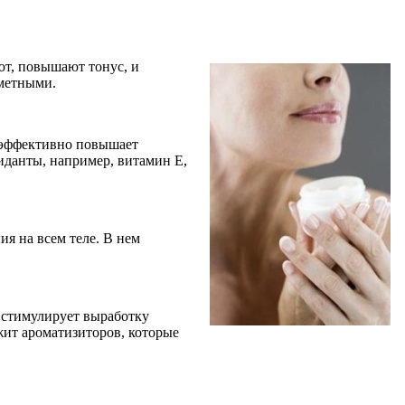
ют, повышают тонус, и
аметными.
н эффективно повышает
иданты, например, витамин Е,
я на всем теле. В нем
н стимулирует выработку
ржит ароматизиторов, которые