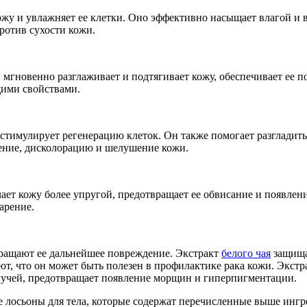
жу и увлажняет ее клетки. Оно эффективно насыщает влагой и 
ротив сухости кожи.
 мгновенно разглаживает и подтягивает кожу, обеспечивает ее п
щими свойствами.
стимулирует регенерацию клеток. Он также помогает разглади
нение, дисколорацию и шелушение кожи.
ет кожу более упругой, предотвращает ее обвисание и появлен
арение.
вращают ее дальнейшее повреждение. Экстракт
белого чая
защища
ют, что он может быть полезен в профилактике рака кожи. Экст
учей, предотвращает появление морщин и гиперпигментации.
 лосьоны для тела, которые содержат перечисленные выше ингр