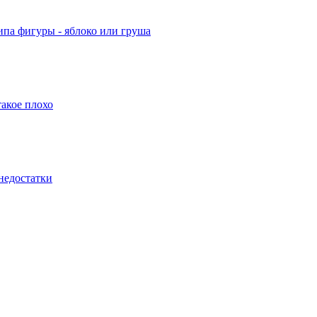
типа фигуры - яблоко или груша
такое плохо
недостатки