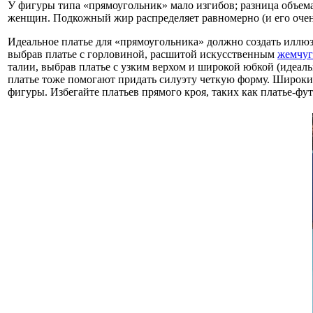
У фигуры типа «прямоугольник» мало изгибов; разница объема
женщин. Подкожный жир распределяет равномерно (и его очен
Идеальное платье для «прямоугольника» должно создать иллюзи
выбрав платье с горловиной, расшитой искусственным
жемчу
талии, выбрав платье с узким верхом и широкой юбкой (идеальн
платье тоже помогают придать силуэту четкую форму. Широки
фигуры. Избегайте платьев прямого кроя, таких как платье-фу