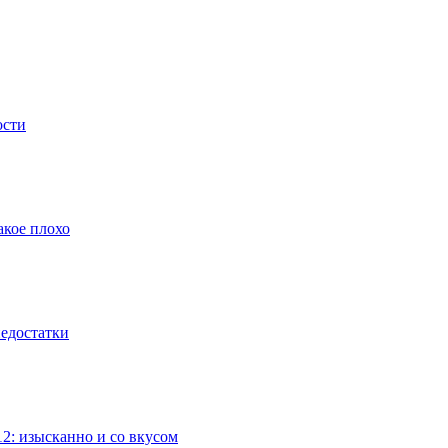
ости
акое плохо
недостатки
2: изысканно и со вкусом