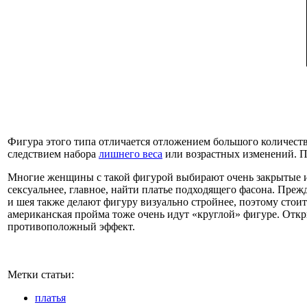
Фигура этого типа отличается отложением большого количества
следствием набора
лишнего веса
или возрастных изменений. Пл
Многие женщины с такой фигурой выбирают очень закрытые и ш
сексуальнее, главное, найти платье подходящего фасона. Преж
и шея также делают фигуру визуально стройнее, поэтому стои
американская пройма тоже очень идут «круглой» фигуре. Откр
противоположный эффект.
Метки статьи:
платья