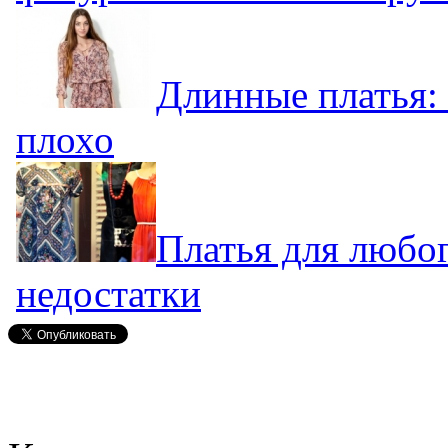
Длинные платья: 
плохо
Платья для любог
недостатки