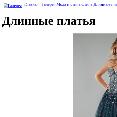
Главная
Галерея
Мода и стиль
Стиль
Длинные пла
Длинные платья