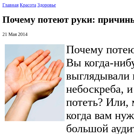
Главная
Красота
Здоровье
Почему потеют руки: причины
21 Мая 2014
Почему потею
Вы когда-нибу
выглядывали 
небоскреба, и
потеть? Или, 
когда вам ну
большой ауди