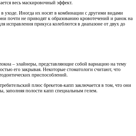
вается весь маскировочный эффект.
в уходе. Иногда их носят в комбинации с другими видами
ни почти не приводят к образованию кровотечений и ранок на
я исправления прикуса колеблются в диапазоне от двух до
олокна – элайнеры, представляющие собой вариацию на тему
ностью его закрывая. Некоторые стоматологи считают, что
ртодонтических приспособлений.
ребительский плюс брекетов-капп заключается в том, что они
ы, заполняя полости капп специальным гелем.