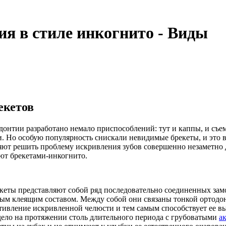
я в стиле инкогнито - Виды
екетов
донтии разработано немало приспособлений: тут и каппы, и съе
и. Но особую популярность снискали невидимые брекеты, и это 
ляют решить проблему искривления зубов совершенно незаметно
ют брекетами-инкогнито.
еты представляют собой ряд последовательно соединенных замо
м клеящим составом. Между собой они связаны тонкой ортодонт
отивление искривленной челюсти и тем самым способствует ее 
ь дело на протяжении столь длительного периода с грубоватыми
а