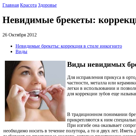
Главная
Красота
Здоровье
Невидимые брекеты: коррекци
26 Октября 2012
Невидимые брекеты: коррекция в стиле инкогнито
Виды
Виды невидимых бр
Для исправления прикуса в орто
частности, металла или керамик
легки в использовании и позво
для коррекции зубов еще называ
В традиционном понимании брек
прикрепляются к ним специальны
При изгибе она оказывает сопр
необходимо носить в течение полутора, а то и двух лет. Имет