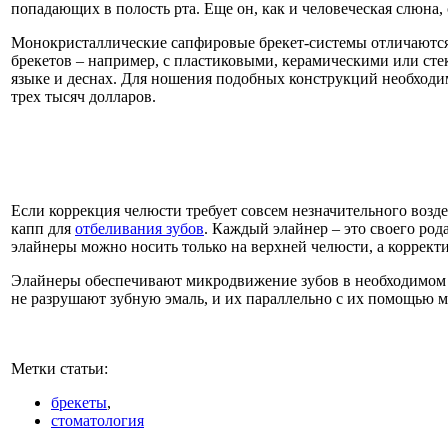
попадающих в полость рта. Еще он, как и человеческая слюна,
Монокристаллические сапфировые брекет-системы отличаются 
брекетов – например, с пластиковыми, керамическими или ст
языке и деснах. Для ношения подобных конструкций необходи
трех тысяч долларов.
Если коррекция челюсти требует совсем незначительного возд
капп для
отбеливания зубов
. Каждый элайнер – это своего род
элайнеры можно носить только на верхней челюсти, а коррек
Элайнеры обеспечивают микродвижение зубов в необходимом на
не разрушают зубную эмаль, и их параллельно с их помощью м
Метки статьи:
брекеты
,
стоматология