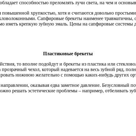
 обладает способностью преломлять лучи света, на чем и основы
повышенной хрупкостью, хотя и считаются довольно простыми 
екловолоконными. Сапфировые брекеты наименее травматичны, о
мо иметь крепкую зубную эмаль. Цены на сапфировые системы дл
Пластиковые брекеты
ействия, то вполне подойдут и брекеты из пластика или стеклов
а прозрачный чехол, который надевается на весь зубной ряд, пол
тировать нижнюю желательно с помощью каких-нибудь других о
правлении, оказывая едва заметное давление. Безусловный пот
ожно решать эстетические проблемы – например, отбеливать зуб