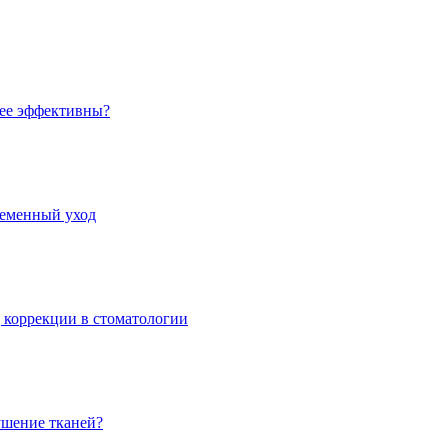
лее эффективны?
ременный уход
 коррекции в стоматологии
рушение тканей?