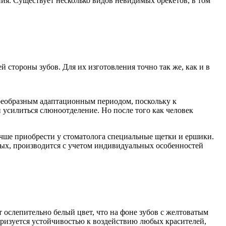
ния. Существует несколько видов невидимых брекетов, в том
 стороны зубов. Для их изготовления точно так же, как и в
воеобразным адаптационным периодом, поскольку к
 усилиться слюноотделение. Но после того как человек
лучше приобрести у стоматолога специальные щетки и ершики.
орых, производится с учетом индивидуальных особенностей
ослепительно белый цвет, что на фоне зубов с желтоватым
еризуется устойчивостью к воздействию любых красителей,