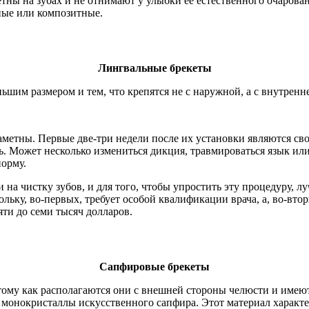
тны на зубах и не отнимают у улыбки ее естественного очарова
ные или композитные.
Лингвальные брекеты
м размером и тем, что крепятся не с наружной, а с внутренней
аметны. Первые две-три недели после их установки являются с
. Может несколько измениться дикция, травмироваться язык или
норму.
на чистку зубов, и для того, чтобы упростить эту процедуру, 
ольку, во-первых, требует особой квалификации врача, а, во-вт
яти до семи тысяч долларов.
Сапфировые брекеты
му как располагаются они с внешней стороны челюсти и имеют 
 монокристаллы искусственного сапфира. Этот материал характ