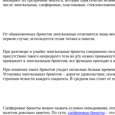
выбирают их прозрачные аналоги, которые практически незаме
числе лингвальные, сапфировые, пластиковые, стекловолокон
От обыкновенных брекетов лингвальные отличаются лишь меньши
первом случае, используется сплав титана и никеля.
При разговоре и улыбке лингвальные брекеты совершенно нез
присутствию такого инородного тела во рту нужно привыкнуть
привыкнет к лингвальным брекетам, все функции приходят в 
При ношении таких брекетов уходит несколько больше времени 
Установка лингвальных брекетов – дорогое удовольствие, поск
строения челюсти каждого пациента. В среднем она стоит от п
Сапфировые брекеты можно назвать условно невидимыми, пото
налетом довольно заметно. По сути,
сапфировые брекеты
– это