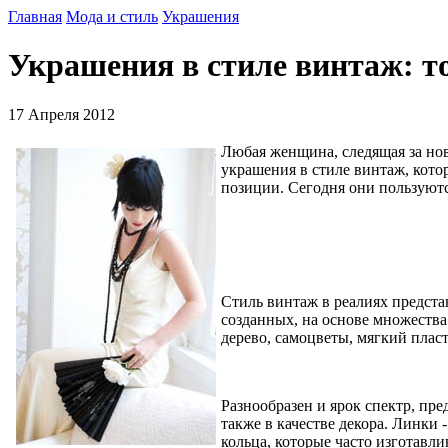
Главная
Мода и стиль
Украшения
Украшения в стиле винтаж: т
17 Апреля 2012
Любая женщина, следящая за но
украшения в стиле винтаж, кото
позиции. Сегодня они пользуютс
Стиль винтаж в реалиях представ
созданных, на основе множества 
дерево, самоцветы, мягкий плас
Разнообразен и ярок спектр, пр
также в качестве декора. Линки
кольца, которые часто изготавл