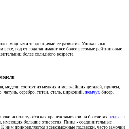
более модными тенденциями ее развития. Уникальные
м веке, год от года занимают все более весомые рейтинговые
вительниц более солидного возраста.
 модели
мя, модели состоят из мелких и мельчайших деталей, причем,
, латунь, серебро, титан, сталь, цирконий,
жемчуг
, бисер,
роко используются как крепеж замочков на браслетах,
колье
, а
син, имеющих большие отверстия. Пины - соединительные
. К ним прикрепляются всевозможные подвески, часто замочки