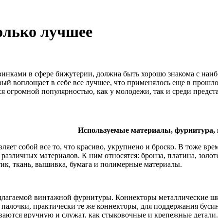
олько лучшее
винками в сфере бижутерии, должна быть хорошо знакома с наи
рый воплощает в себе все лучшее, что применялось еще в прошло
я огромной популярностью, как у молодежи, так и среди предста
Используемые материалы, фурнитура,
ляет собой все то, что красиво, укрупнено и броско. В тоже вре
различных материалов. К ним относятся: бронза, платина, золото
тик, ткань, вышивка, бумага и полимерные материалы.
едлагаемой винтажной фурнитуры. Коннекторы металлические ши
 - палочки, практически те же коннекторы, для поддержания бу
иваются вручную и служат, как стыковочные и крепежные детали