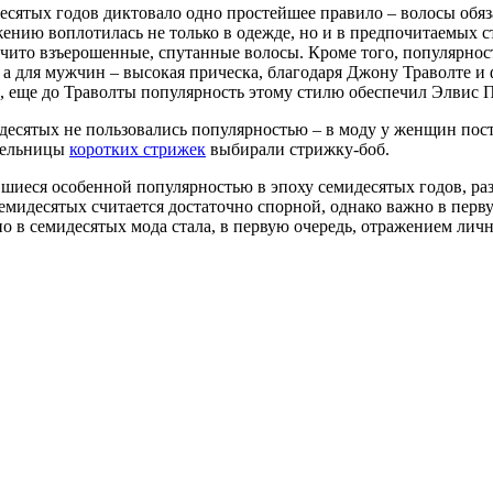
есятых годов диктовало одно простейшее правило – волосы обя
ению воплотилась не только в одежде, но и в предпочитаемых с
очито взъерошенные, спутанные волосы. Кроме того, популярно
 а для мужчин – высокая прическа, благодаря Джону Траволте 
, еще до Траволты популярность этому стилю обеспечил Элвис 
десятых не пользовались популярностью – в моду у женщин по
тельницы
коротких стрижек
выбирали стрижку-боб.
вшиеся особенной популярностью в эпоху семидесятых годов, р
емидесятых считается достаточно спорной, однако важно в перву
о в семидесятых мода стала, в первую очередь, отражением личн