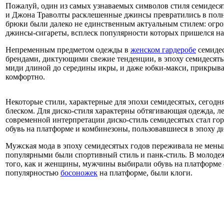
Пожалуй, один из самых узнаваемых символов стиля семидеся
и Джона Траволты расклешенные джинсы превратились в полн
брюки были далеко не единственным актуальным стилем: огр
джинсы-сигареты, всплеск популярности которых пришелся на
Непременным предметом одежды в
женском гардеробе
семидес
брендами, диктующими свежие тенденции, в эпоху семидесяты
миди длиной до середины икры, и даже юбки-макси, прикрыва
комфортно.
Некоторые стили, характерные для эпохи семидесятых, сегодня
блеском. Для диско-стиля характерны обтягивающая одежда, л
современной интерпретации диско-стиль семидесятых стал гор
обувь на платформе и комбинезоны, пользовавшиеся в эпоху 
Мужская мода в эпоху семидесятых годов переживала не мень
популярными были спортивный стиль и панк-стиль. В молодеж
того, как и женщины, мужчины выбирали обувь на платформе –
популярностью
босоножек
на платформе, были клоги.