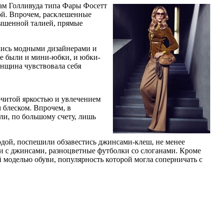
дам Голливуда типа Фары Фосетт
ой. Впрочем, расклешенные
вышенной талией, прямые
ялись модными дизайнерами и
де были и мини-юбки, и юбки-
нщина чувствовала себя
рочитой яркостью и увлечением
 блеском. Впрочем, в
ли, по большому счету, лишь
дой, поспешили обзавестись джинсами-клеш, не менее
и с джинсами, разноцветные футболки со слоганами. Кроме
 моделью обуви, популярность которой могла соперничать с