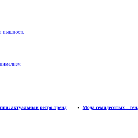
 и пышность
инимализм
и
ппи: актуальный ретро-тренд
Мода семидесятых – тен