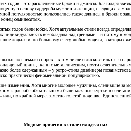
тых годов – это расклешенные брюки и джинсы. Благодаря звез
оценную основу гардероба мужчин и женщин, следящих за мод
омной популярностью пользовались также джинсы и брюки с за
 конец семидесятых.
ятых годов были юбки. Хотя актуальные стили всегда определ
х индивидуальность возобладала над трендами – и потому в мо
вшие лодыжки: по большому счету, любые модели, в которых же
 вызывают немало споров – в том числе и диско-стиль с его на
еопардовый принт, ткани с металлическим, почти ослепительным
аздо более сдержанным – у ретро-стиля дизайнеры позаимствова
диско практически феноменальной популярностью.
шие изменения. Хотя многие молодые мужчины, следившие за мо
ном гардеробе обязательными были кожаные куртки в сочетани
 или, по крайней мере, заметно толстой подошве. Единственной
Модные прически в стиле семидесятых