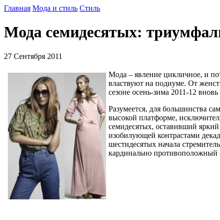
Главная
Мода и стиль
Стиль
Мода семидесятых: триумфал
27 Сентября 2011
Мода – явление цикличное, и по
властвуют на подиуме. От женс
сезоне осень-зима 2011-12 внов
Разумеется, для большинства са
высокой платформе, исключитель
семидесятых, оставивший яркий 
изобилующей контрастами декадо
шестидесятых начала стремитель
кардинально противоположный – 