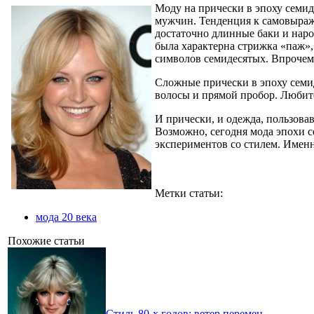
Моду на прически в эпоху семид
мужчин. Тенденция к самовыраж
достаточно длинные баки и нар
была характерна стрижка «паж»,
символов семидесятых. Впрочем
Сложные прически в эпоху семи
волосы и прямой пробор. Люби
И прически, и одежда, пользова
Возможно, сегодня мода эпохи с
экспериментов со стилем. Именн
Метки статьи:
мода 20 века
Похожие статьи
Стиль 80-х годов: ветер перемен