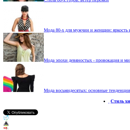
Мода 80-х для мужчин и женщин: яркость
Мода эпохи девяностых - провокация и м
Мода восьмидесятых: основные тенденци
Стиль хи