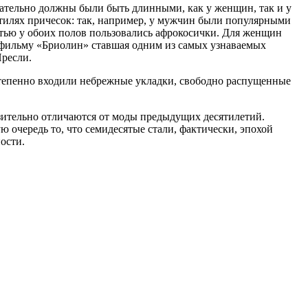
зательно должны были быть длинными, как у женщин, так и у
тилях причесок: так, например, у мужчин были популярными
стью у обоих полов пользовались афрокосички. Для женщин
и фильму «Бриолин» ставшая одним из самых узнаваемых
Пресли.
степенно входили небрежные укладки, свободно распущенные
азительно отличаются от моды предыдущих десятилетий.
ю очередь то, что семидесятые стали, фактически, эпохой
ости.