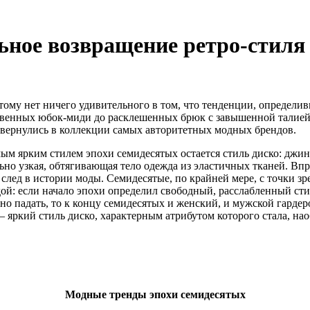
ьное возвращение ретро-стиля
тому нет ничего удивительного в том, что тенденции, определив
твенных юбок-миди до расклешенных брюк с завышенной талией,
ь вернулись в коллекции самых авторитетных модных брендов.
мым ярким стилем эпохи семидесятых остается стиль диско: дж
но узкая, обтягивающая тело одежда из эластичных тканей. Впр
след в истории моды. Семидесятые, по крайней мере, с точки зр
й: если начало эпохи определил свободный, расслабленный сти
но падать, то к концу семидесятых и женский, и мужской гарде
яркий стиль диско, характерным атрибутом которого стала, нао
Модные тренды эпохи семидесятых